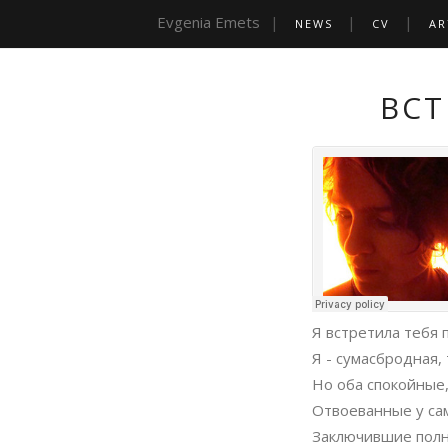
Evgenia Emets
NEWS
CV
AR
ВСТ
Я встретила тебя 
Я - сумасбродная,
Но оба спокойные, 
Отвоеванные у сам
Заключившие полн