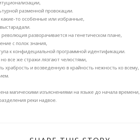
итуционализации,
льтурной разменной провокации.
 какие-то особенные или избранные,
 выстарадали.
 революция разворачивается на генетическом плане,
ение с полок знания,
тупа к конфидециальной программной идентификации.
 но все же стражи лязгают челюстями,
ть храбрость и возведенную в крайность нежность ко всему,
ием.
ена магическими изъяснениями на языке до начала времени,
 разделения реки надвое.